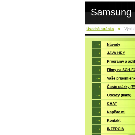
Samsung 
Úvodná stránka
Výpis 
Návody
JAVA HRY
Programy a apli
Filmy na SGH-F
Vaše pripomienk
Časté otázky (F
Odkazy (linky)
CHAT
Napíšte mi
Kontakt
INZERCIA