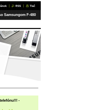
ránok
RSS
Tlač
iť so Samsungom F-480
elefónu!!! -