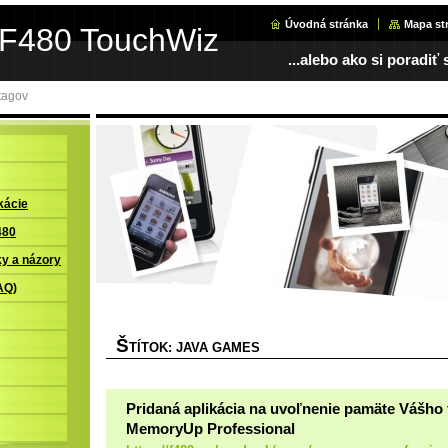
Úvodná stránka
Mapa st
F480 TouchWiz
...alebo ako si porad
tagov
kácie
480
y a názory
AQ)
Š
TÍTOK: JAVA GAMES
Pridaná aplikácia na uvoľnenie pamäte Vášho t
MemoryUp Professional