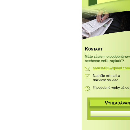
K
ONTAKT
Máte záujem o podobnú ww
nechcete veľa zaplatiť?
samsf480
@gmail.c
om
Napíšte mi mail a
dozviete sa viac
!!! podobné weby už od 
V
YHĽADÁVAN