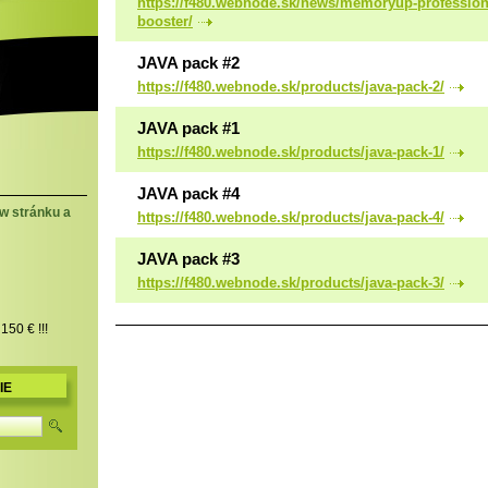
https://f480.webnode.sk/news/memoryup-profession
booster/
JAVA pack #2
https://f480.webnode.sk/products/java-pack-2/
JAVA pack #1
https://f480.webnode.sk/products/java-pack-1/
JAVA pack #4
w stránku a
https://f480.webnode.sk/products/java-pack-4/
JAVA pack #3
https://f480.webnode.sk/products/java-pack-3/
150 € !!!
IE