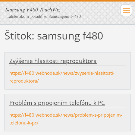
Samsung F480 TouchWiz
...alebo ako si poradiť so Samsungom F-480
Štítok: samsung f480
Zvýšenie hlasitosti reproduktora
https://f480.webnode.sk/news/zvysenie-hlasitosti-
reproduktora/
Problém s pripojením telefónu k PC
https://f480.webnode.sk/news/problem-s-pripojenim-
telefonu-k-pc/